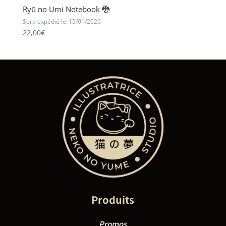
Ryū no Umi Notebook 🐉
Sera expédié le:
15/01/2026
22,00
€
Produits
Promos