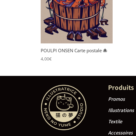
POULPI ONSEN Carte postale 🐙
4,00
€
Produits
Promos
Illustrations
Textile
Accessoires