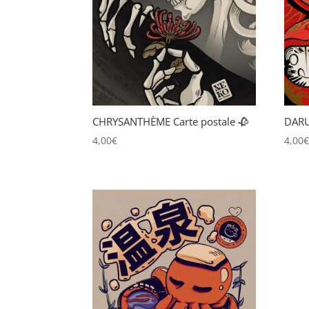
CHRYSANTHÈME Carte postale 🥀
DARU
4,00
€
4,00