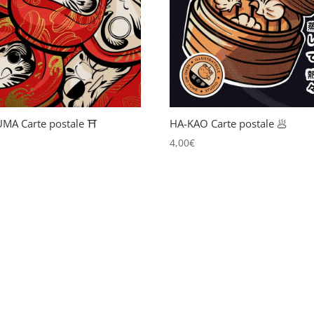
MA Carte postale ⛩️
HA-KAO Carte postale 🥟
€
4,00
€